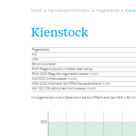
DoRIS
Fahrwasserinformation
Pegelstände
Kiens
Kienstock