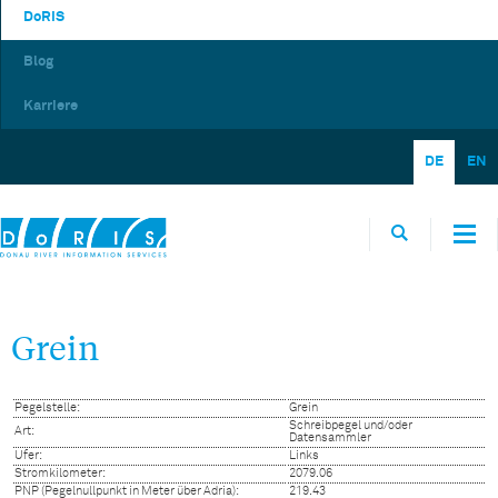
DoRIS
Blog
Karriere
DE
EN
Grein