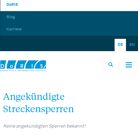
DoRIS
Blog
Karriere
DE
EN
Angekündigte
Streckensperren
Keine angekündigten Sperren bekannt!